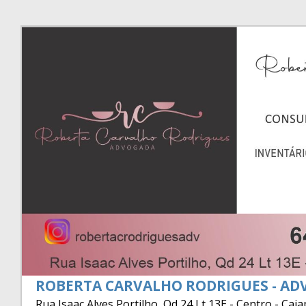
ROBERTA CARVALHO RODRIGUES - AD
Rua Isaac Alves Portilho, Qd 24 Lt 13E - Centro - Cai