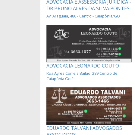
ADVOCACIA E ASSESSORIA JURIDICA -
DR BRUNO ALVES DA SILVA PONTES
Av. Araguaia, 480 - Centro - Caiapônia/GO
ADVOCACIA LEONARDO COUTO
Rua Ayres Correia Bailão, 289 Centro de
Caiapônia Goiás
EDUARDO TALVANI ADVOGADOS
ASSOCIADOS