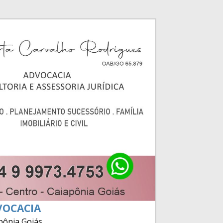
VOCACIA
apônia Goiás