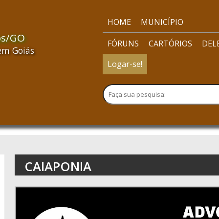
HOME
MUNICÍPIO
os/GO
FÓRUNS
CARTÓRIOS
DEL
em Goiás
Logar-se!
CAIAPONIA